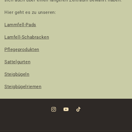
sich auch über einen längeren Zeitraum bewährt haben.
Hier geht es zu unseren:
Lammfell-Pads
Lamfell-Schabracken
Pflegeprodukten
Sattelgurten
Steigbügeln
Steigbügelriemen
Instagram
YouTube
TikTok