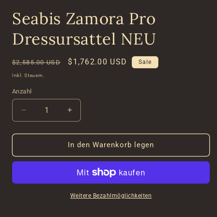
Seabis Zamora Pro
Dressursattel NEU
Normaler
Verkaufspreis
$1,762.00 USD
$2,585.00 USD
Sale
Preis
Inkl. Steuern.
Anzahl
Verringere
Erhöhe
die
die
Menge
Menge
für
für
In den Warenkorb legen
Seabis
Seabis
Zamora
Zamora
Pro
Pro
Dressursattel
Dressursattel
NEU
NEU
Weitere Bezahlmöglichkeiten