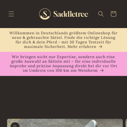
Direkt
zum
Inhalt
Warenkorb
Willkommen in Deutschlands größtem Onlineshop für
neue & gebrauchte Sättel. Finde die richtige Lösung
für dich & dein Pferd - mit 30 Tagen Testzeit für
maximale Sicherheit. Mehr erfahren
Wir bringen nicht nur Expertise, sondern auch eine
große Auswahl an Sätteln mit – für eine individuelle
Anprobe und präzise Anpassung direkt bei dir vor Ort
im Umkreis von 100 km um Weinheim
oduktinformationen
ringen